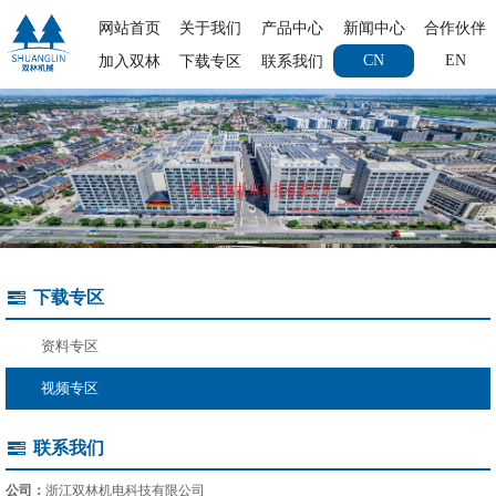
网站首页
关于我们
产品中心
新闻中心
合作伙伴
CN
EN
加入双林
下载专区
联系我们
下载专区
资料专区
视频专区
联系我们
公司：
浙江双林机电科技有限公司